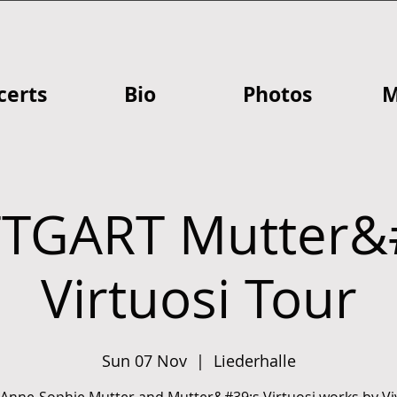
certs
Bio
Photos
M
TGART Mutter&
Virtuosi Tour
Sun 07 Nov
  |  
Liederhalle