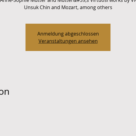
 Anne-Sophie Mutter and Mutter&#39;s Virtuosi works by Viv
Unsuk Chin and Mozart, among others
Anmeldung abgeschlossen
Veranstaltungen ansehen
ion