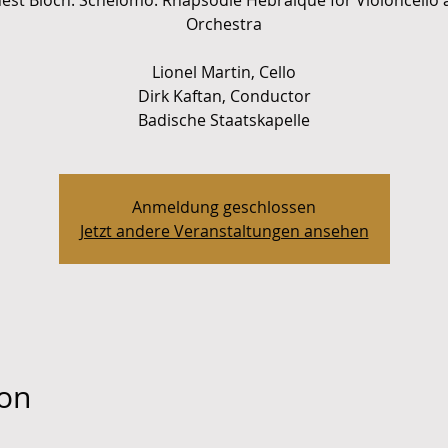
est Bloch: Schelomo: Rhapsodie Hébraïque for Violoncello
Orchestra
Lionel Martin, Cello
Dirk Kaftan, Conductor
Anmeldung geschlossen
Jetzt andere Veranstaltungen ansehen
ion