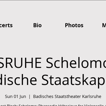
certs
Bio
Photos
M
SRUHE Schelomo
ische Staatskap
Sun 01 Jun
  |  
Badisches Staatstheater Karlsruhe